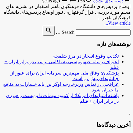
دسته‌بندی نشده
56 years ago
0
اوضاع پردیس‌های دانشگاه فرهنگیان باهنر اصفهان در نشریه ندای
معلم مورد بررسی قرار گرفتهارپی نیوز اوضاع پردیس‌های دانشگاه
فرهنگیان باهنر …
View article...
Search
search
Search …
for
نوشته‌های تازه
تکذیب وقوع انفجار در مرز شلمچه
اعتراف رسانه صهیونیستی به ناکامی ترامپ در برابر ایران +
فیلم
پزشکیان: وفاق ملی مهم‌ترین سرمایه ایران برای عبور از
چالش‌های پیش رو است
عراقچی در تماس وزیرخارجه اوکراین: باید خسارات به منافع
ما جبران شود
پاشنه آشیل‌های آمریکا؛ از کمبود مهمات تا بن‌بست راهبردی
در برابر ایران + فیلم
.
آخرین دیدگاه‌ها