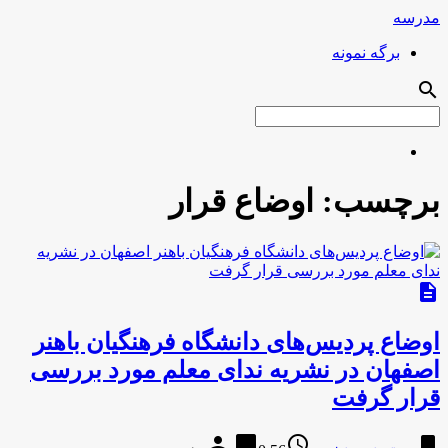
مدرسه
برگه نمونه
search
برچسب:
اوضاع قرار
description
اوضاع پردیس‌های دانشگاه فرهنگیان باهنر
اصفهان در نشریه ندای معلم مورد بررسی
قرار گرفت
person
chat_bubble
access_time
bookmark