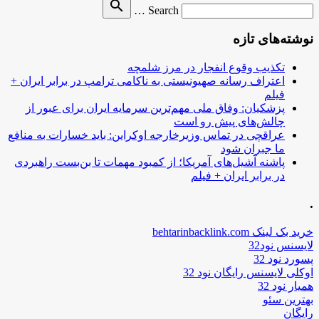
Search
search
Search …
for
نوشته‌های تازه
تکذیب وقوع انفجار در مرز شلمچه
اعتراف رسانه صهیونیستی به ناکامی ترامپ در برابر ایران +
فیلم
پزشکیان: وفاق ملی مهم‌ترین سرمایه ایران برای عبور از
چالش‌های پیش رو است
عراقچی در تماس وزیرخارجه اوکراین: باید خسارات به منافع
ما جبران شود
پاشنه آشیل‌های آمریکا؛ از کمبود مهمات تا بن‌بست راهبردی
در برابر ایران + فیلم
.
خرید بک لینک behtarinbacklink.com
لایسنس نود32
پسورد نود 32
اوکلی لایسنس رایگان نود 32
همیار نود 32
بهترین سئو
رایگان