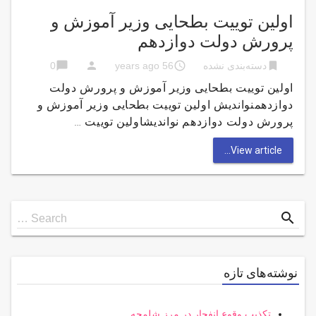
اولین توییت بطحایى وزیر آموزش و
پرورش دولت دوازدهم
chat_bubble
person
access_time
bookmark
دسته‌بندی نشده
56 years ago
0
اولین توییت بطحایى وزیر آموزش و پرورش دولت
دوازدهمنواندیش اولین توییت بطحایى وزیر آموزش و
پرورش دولت دوازدهم نواندیشاولین توییت …
View article...
Search
search
Search …
for
نوشته‌های تازه
تکذیب وقوع انفجار در مرز شلمچه