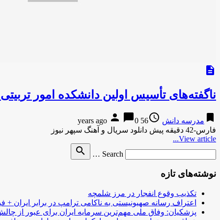
description
ناگفته‌های تأسیس اولین دانشکده امور تربیت
person
chat_bubble
access_time
bookmark
مدرسه دانش
56 years ago
0
فارس-42 دقیقه پیش دانلود سریال و آهنگ سپهر نیوز
View article...
Search
search
Search …
for
نوشته‌های تازه
تکذیب وقوع انفجار در مرز شلمچه
اعتراف رسانه صهیونیستی به ناکامی ترامپ در برابر ایران + فی
پزشکیان: وفاق ملی مهم‌ترین سرمایه ایران برای عبور از چا