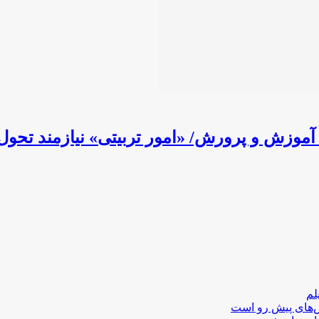
ی آموزش و پرورش/ «امور تربیتی» نیازمند تح
لم
لش‌های پیش رو است