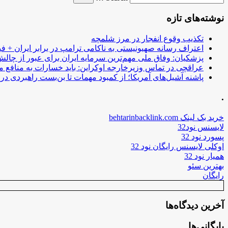
نوشته‌های تازه
تکذیب وقوع انفجار در مرز شلمچه
اعتراف رسانه صهیونیستی به ناکامی ترامپ در برابر ایران + فی
پزشکیان: وفاق ملی مهم‌ترین سرمایه ایران برای عبور از چا
عراقچی در تماس وزیرخارجه اوکراین: باید خسارات به منافع م
پاشنه آشیل‌های آمریکا؛ از کمبود مهمات تا بن‌بست راهبردی در ب
.
خرید بک لینک behtarinbacklink.com
لایسنس نود32
پسورد نود 32
اوکلی لایسنس رایگان نود 32
همیار نود 32
بهترین سئو
رایگان
آخرین دیدگاه‌ها
بایگانی‌ها