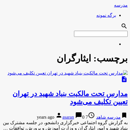
مدرسه
برگه نمونه
search
برچسب:
ایثارگران
description
مدارس تحت مالکیت بنیاد شهید در تهران
تعیین تکلیف می‌شود
person
chat_bubble
access_time
bookmark
مدرسه شاهد
7 years ago
0
asaran
به گزارش گروه اجتماعی خبرگزاری دانشجو، در جلسه مشترک بین
بنیاد شهید و امور ایثارگران و وزارت آموزش و پرورش، توافقات …