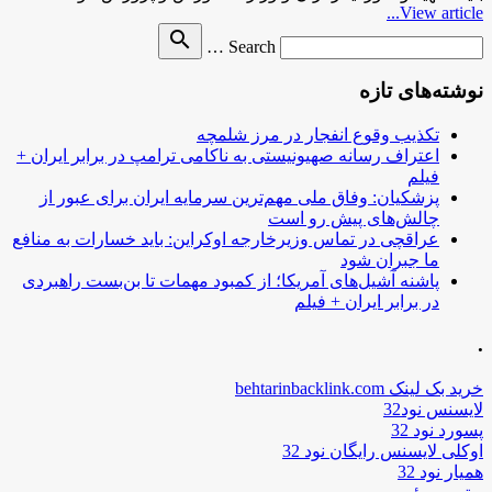
View article...
Search
search
Search …
for
نوشته‌های تازه
تکذیب وقوع انفجار در مرز شلمچه
اعتراف رسانه صهیونیستی به ناکامی ترامپ در برابر ایران +
فیلم
پزشکیان: وفاق ملی مهم‌ترین سرمایه ایران برای عبور از
چالش‌های پیش رو است
عراقچی در تماس وزیرخارجه اوکراین: باید خسارات به منافع
ما جبران شود
پاشنه آشیل‌های آمریکا؛ از کمبود مهمات تا بن‌بست راهبردی
در برابر ایران + فیلم
.
خرید بک لینک behtarinbacklink.com
لایسنس نود32
پسورد نود 32
اوکلی لایسنس رایگان نود 32
همیار نود 32