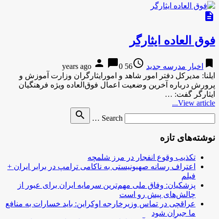
description
فوق العاده ایثارگر
person
chat_bubble
access_time
bookmark
اخبار مدرسه جدید
56 years ago
0
ایلنا: مدیرکل دفتر امور شاهد و امورایثارگران وزارت آموزش و
پرورش درباره آخرین وضعیت اعمال فوق‌العاده ویژه فرهنگیان
ایثارگر گفت: …
View article...
Search
search
Search …
for
نوشته‌های تازه
تکذیب وقوع انفجار در مرز شلمچه
اعتراف رسانه صهیونیستی به ناکامی ترامپ در برابر ایران +
فیلم
پزشکیان: وفاق ملی مهم‌ترین سرمایه ایران برای عبور از
چالش‌های پیش رو است
عراقچی در تماس وزیرخارجه اوکراین: باید خسارات به منافع
ما جبران شود