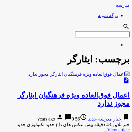
مدرسه
برگه نمونه
search
برچسب:
ایثارگر
description
اعمال فوق‌العاده ویژه فرهنگیان ایثارگر
مجوز ندارد
person
chat_bubble
access_time
bookmark
اخبار مدرسه جدید
56 years ago
0
خبرآنلاین-43 دقیقه پیش عکس های داغ جدید تکنولوژی جدید
View article...