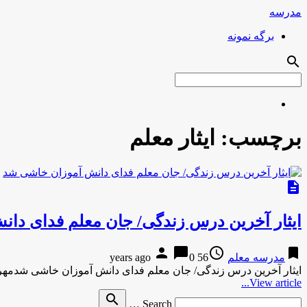
مدرسه
برگه نمونه
search
برچسب:
ایثار معلم
description
ایثار آخرین درس زندگی/ جان معلم فدای دا
person
chat_bubble
access_time
bookmark
مدرسه معلم
56 years ago
0
ایثار آخرین درس زندگی/ جان معلم فدای دانش آموزان خاشی شدمهر-45 دقیقه پیش ایثار آخرین درس زندگی/ جان معلم فدای
View article...
Search
search
Search …
for