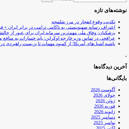
نوشته‌های تازه
تکذیب وقوع انفجار در مرز شلمچه
اعتراف رسانه صهیونیستی به ناکامی ترامپ در برابر ایران + فی
پزشکیان: وفاق ملی مهم‌ترین سرمایه ایران برای عبور از چا
عراقچی در تماس وزیرخارجه اوکراین: باید خسارات به منافع م
پاشنه آشیل‌های آمریکا؛ از کمبود مهمات تا بن‌بست راهبردی در ب
.
آخرین دیدگاه‌ها
بایگانی‌ها
آگوست 2026
جولای 2026
ژوئن 2026
فوریه 2026
ژانویه 2026
دسامبر 2025
نوامبر 2025
اکتبر 2025