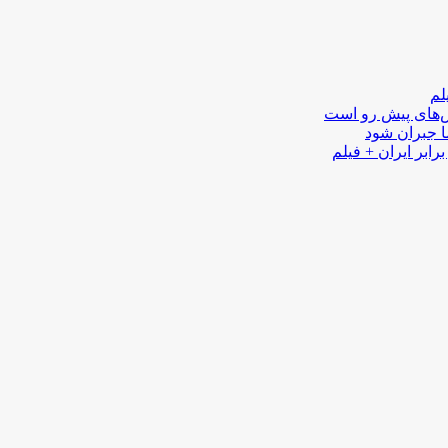
لم
لش‌های پیش رو است
ا جبران شود
رابر ایران + فیلم