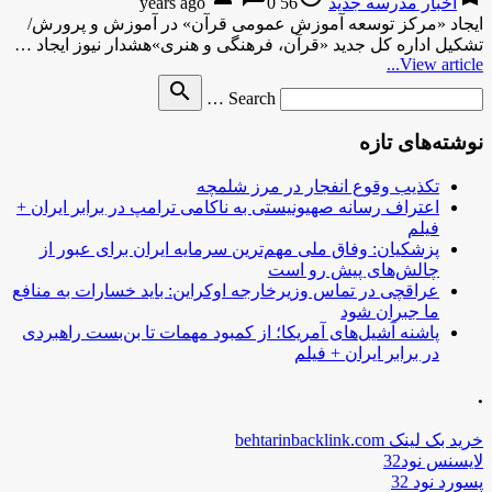
اخبار مدرسه جدید
56 years ago
0
ایجاد «مرکز توسعه آموزش عمومی قرآن» در آموزش و پرورش/
تشکیل اداره کل جدید «قرآن، فرهنگی و هنری»هشدار نیوز ایجاد …
View article...
Search
search
Search …
for
نوشته‌های تازه
تکذیب وقوع انفجار در مرز شلمچه
اعتراف رسانه صهیونیستی به ناکامی ترامپ در برابر ایران +
فیلم
پزشکیان: وفاق ملی مهم‌ترین سرمایه ایران برای عبور از
چالش‌های پیش رو است
عراقچی در تماس وزیرخارجه اوکراین: باید خسارات به منافع
ما جبران شود
پاشنه آشیل‌های آمریکا؛ از کمبود مهمات تا بن‌بست راهبردی
در برابر ایران + فیلم
.
خرید بک لینک behtarinbacklink.com
لایسنس نود32
پسورد نود 32