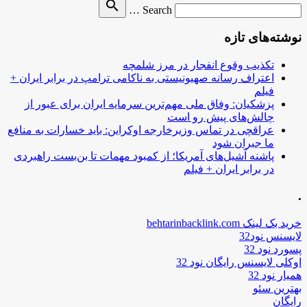
Search
search
Search …
for
نوشته‌های تازه
تکذیب وقوع انفجار در مرز شلمچه
اعتراف رسانه صهیونیستی به ناکامی ترامپ در برابر ایران +
فیلم
پزشکیان: وفاق ملی مهم‌ترین سرمایه ایران برای عبور از
چالش‌های پیش رو است
عراقچی در تماس وزیرخارجه اوکراین: باید خسارات به منافع
ما جبران شود
پاشنه آشیل‌های آمریکا؛ از کمبود مهمات تا بن‌بست راهبردی
در برابر ایران + فیلم
.
خرید بک لینک behtarinbacklink.com
لایسنس نود32
پسورد نود 32
اوکلی لایسنس رایگان نود 32
همیار نود 32
بهترین سئو
رایگان