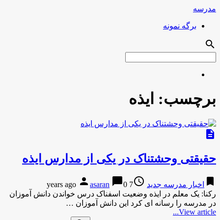
مدرسه
برگه نمونه
search
برچسب:
ایذه
description
حقیقتی وحشتناک در یکی از مدارس ایذه
person
chat_bubble
access_time
bookmark
اخبار مدرسه جدید
7 years ago
0
asaran
رکنا: یک معلم در ایذه وضعیت اسفناک درس خواندن دانش آموزان
در مدرسه را رسانه ای کرد این دانش آموزان …
View article...