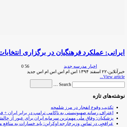
description
ایرانی: عملکرد فرهنگیان در برگزاری انتخابا
person
chat_bubble
access_time
bookmark
اخبار مدرسه جدید
56 years ago
0
خبرآنلاین-۲۲ اسفند ۱۳۹۴ اس ام اس اس ام اس جدید
View article...
Search
search
Search …
for
نوشته‌های تازه
تکذیب وقوع انفجار در مرز شلمچه
اعتراف رسانه صهیونیستی به ناکامی ترامپ در برابر ایران + فی
پزشکیان: وفاق ملی مهم‌ترین سرمایه ایران برای عبور از چا