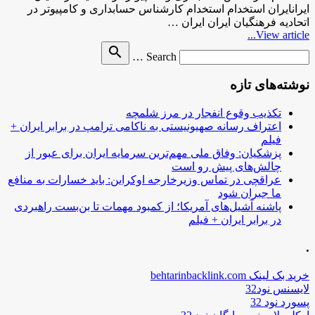
ایرانایران استخدام استخدام کارشناس حسابداری و کامپیوتر در
اتحادیه فرهنگیان ایران ایران …
View article...
Search
search
Search …
for
نوشته‌های تازه
تکذیب وقوع انفجار در مرز شلمچه
اعتراف رسانه صهیونیستی به ناکامی ترامپ در برابر ایران +
فیلم
پزشکیان: وفاق ملی مهم‌ترین سرمایه ایران برای عبور از
چالش‌های پیش رو است
عراقچی در تماس وزیرخارجه اوکراین: باید خسارات به منافع
ما جبران شود
پاشنه آشیل‌های آمریکا؛ از کمبود مهمات تا بن‌بست راهبردی
در برابر ایران + فیلم
.
خرید بک لینک behtarinbacklink.com
لایسنس نود32
پسورد نود 32