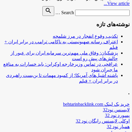
View article...
Search
search
Search …
for
نوشته‌های تازه
تکذیب وقوع انفجار در مرز شلمچه
اعتراف رسانه صهیونیستی به ناکامی ترامپ در برابر ایران +
فیلم
پزشکیان: وفاق ملی مهم‌ترین سرمایه ایران برای عبور از
چالش‌های پیش رو است
عراقچی در تماس وزیرخارجه اوکراین: باید خسارات به منافع
ما جبران شود
پاشنه آشیل‌های آمریکا؛ از کمبود مهمات تا بن‌بست راهبردی
در برابر ایران + فیلم
.
خرید بک لینک behtarinbacklink.com
لایسنس نود32
پسورد نود 32
اوکلی لایسنس رایگان نود 32
همیار نود 32