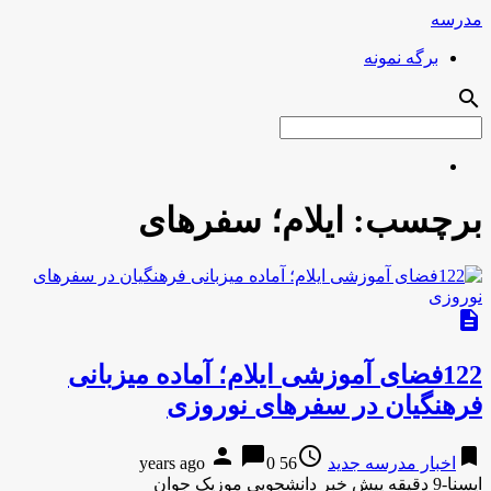
مدرسه
برگه نمونه
search
برچسب:
ایلام؛ سفرهای
description
122فضای آموزشی ایلام؛ آماده میزبانی
فرهنگیان در سفرهای نوروزی
person
chat_bubble
access_time
bookmark
اخبار مدرسه جدید
56 years ago
0
ایسنا-9 دقیقه پیش خبر دانشجویی موزیک جوان