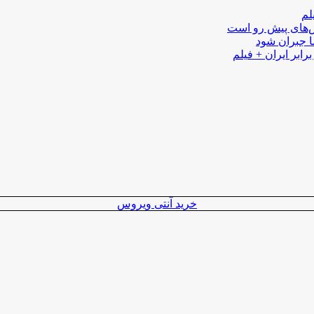
لم
لش‌های پیش رو است
ا جبران شود
رابر ایران + فیلم
خرید آنتی ویروس