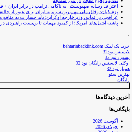
تکذیب وقوع انفجار در مرز شلمچه
اعتراف رسانه صهیونیستی به ناکامی ترامپ در برابر ایران + فی
پزشکیان: وفاق ملی مهم‌ترین سرمایه ایران برای عبور از چا
عراقچی در تماس وزیرخارجه اوکراین: باید خسارات به منافع م
پاشنه آشیل‌های آمریکا؛ از کمبود مهمات تا بن‌بست راهبردی در ب
.
خرید بک لینک behtarinbacklink.com
لایسنس نود32
پسورد نود 32
اوکلی لایسنس رایگان نود 32
همیار نود 32
بهترین سئو
رایگان
آخرین دیدگاه‌ها
بایگانی‌ها
آگوست 2026
جولای 2026