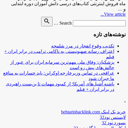
ماه فروش اینترنتی کتاب‌های درسی دانش آموزان دوره ابتدایی
و …
View article...
Search
search
Search …
for
نوشته‌های تازه
تکذیب وقوع انفجار در مرز شلمچه
اعتراف رسانه صهیونیستی به ناکامی ترامپ در برابر ایران +
فیلم
پزشکیان: وفاق ملی مهم‌ترین سرمایه ایران برای عبور از
چالش‌های پیش رو است
عراقچی در تماس وزیرخارجه اوکراین: باید خسارات به منافع
ما جبران شود
پاشنه آشیل‌های آمریکا؛ از کمبود مهمات تا بن‌بست راهبردی
در برابر ایران + فیلم
.
خرید بک لینک behtarinbacklink.com
لایسنس نود32
پسورد نود 32