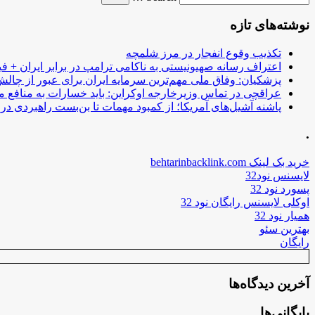
نوشته‌های تازه
تکذیب وقوع انفجار در مرز شلمچه
اعتراف رسانه صهیونیستی به ناکامی ترامپ در برابر ایران + فی
پزشکیان: وفاق ملی مهم‌ترین سرمایه ایران برای عبور از چا
عراقچی در تماس وزیرخارجه اوکراین: باید خسارات به منافع م
پاشنه آشیل‌های آمریکا؛ از کمبود مهمات تا بن‌بست راهبردی در ب
.
خرید بک لینک behtarinbacklink.com
لایسنس نود32
پسورد نود 32
اوکلی لایسنس رایگان نود 32
همیار نود 32
بهترین سئو
رایگان
آخرین دیدگاه‌ها
بایگانی‌ها