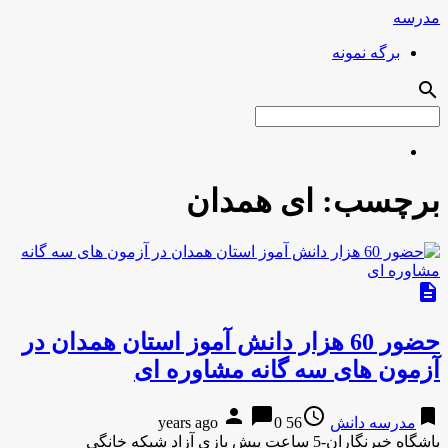
مدرسه
برگه نمونه
search
برچسب:
ای همدان
description
حضور 60 هزار دانش آموز استان همدان در
آزمون های سه گانه مشاوره ای
person
chat_bubble
access_time
bookmark
مدرسه دانش
56 years ago
0
باشگاه خبرنگاران-5 ساعت پیش بازی آزاد شبکه خانگی