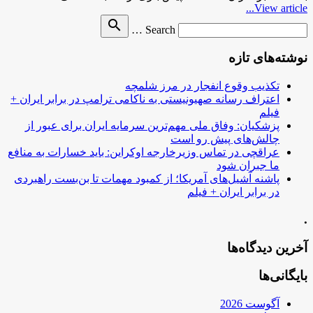
View article...
Search
search
Search …
for
نوشته‌های تازه
تکذیب وقوع انفجار در مرز شلمچه
اعتراف رسانه صهیونیستی به ناکامی ترامپ در برابر ایران +
فیلم
پزشکیان: وفاق ملی مهم‌ترین سرمایه ایران برای عبور از
چالش‌های پیش رو است
عراقچی در تماس وزیرخارجه اوکراین: باید خسارات به منافع
ما جبران شود
پاشنه آشیل‌های آمریکا؛ از کمبود مهمات تا بن‌بست راهبردی
در برابر ایران + فیلم
.
آخرین دیدگاه‌ها
بایگانی‌ها
آگوست 2026