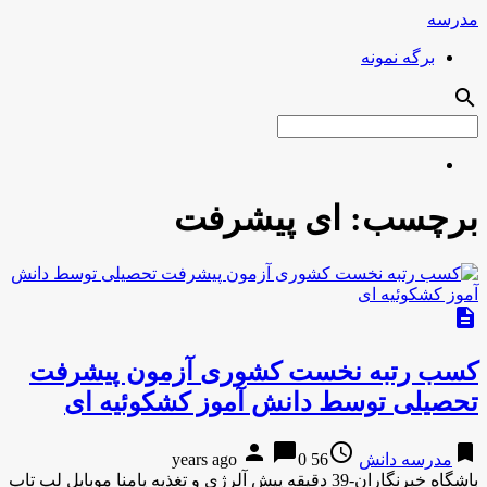
مدرسه
برگه نمونه
search
برچسب:
ای پیشرفت
description
کسب رتبه نخست کشوری آزمون پیشرفت
تحصیلی توسط دانش آموز کشکوئیه ای
person
chat_bubble
access_time
bookmark
مدرسه دانش
56 years ago
0
باشگاه خبرنگاران-39 دقیقه پیش آلرژی و تغذیه پامنا موبایل لپ تاپ