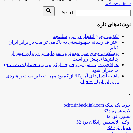
View article...
Search
search
Search …
for
نوشته‌های تازه
تکذیب وقوع انفجار در مرز شلمچه
اعتراف رسانه صهیونیستی به ناکامی ترامپ در برابر ایران +
فیلم
پزشکیان: وفاق ملی مهم‌ترین سرمایه ایران برای عبور از
چالش‌های پیش رو است
عراقچی در تماس وزیرخارجه اوکراین: باید خسارات به منافع
ما جبران شود
پاشنه آشیل‌های آمریکا؛ از کمبود مهمات تا بن‌بست راهبردی
در برابر ایران + فیلم
.
خرید بک لینک behtarinbacklink.com
لایسنس نود32
پسورد نود 32
اوکلی لایسنس رایگان نود 32
همیار نود 32