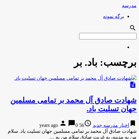
مدرسه
برگه نمونه
search
برچسب:
باد. بر
description
شهادت صادق آل محمد بر تمامی مسلمین
جهان تسلیت باد.
person
chat_bubble
access_time
bookmark
اخبار مدرسه جدید
56 years ago
0
شهادت صادق آل محمد بر تمامی مسلمین جهان تسلیت باد. سلام
من به مدينه، به غربت صادق سلام من به …