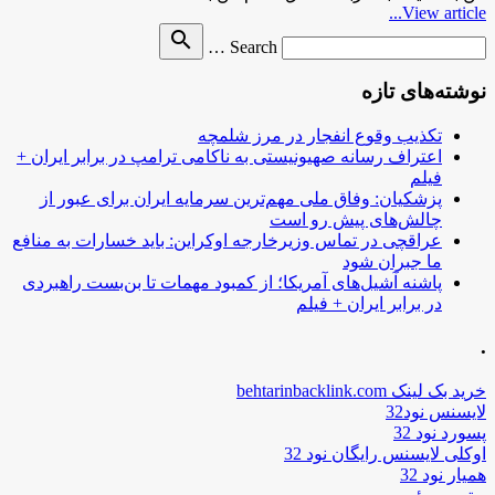
View article...
Search
search
Search …
for
نوشته‌های تازه
تکذیب وقوع انفجار در مرز شلمچه
اعتراف رسانه صهیونیستی به ناکامی ترامپ در برابر ایران +
فیلم
پزشکیان: وفاق ملی مهم‌ترین سرمایه ایران برای عبور از
چالش‌های پیش رو است
عراقچی در تماس وزیرخارجه اوکراین: باید خسارات به منافع
ما جبران شود
پاشنه آشیل‌های آمریکا؛ از کمبود مهمات تا بن‌بست راهبردی
در برابر ایران + فیلم
.
خرید بک لینک behtarinbacklink.com
لایسنس نود32
پسورد نود 32
اوکلی لایسنس رایگان نود 32
همیار نود 32