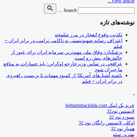
View article...
Search
search
Search …
for
نوشته‌های تازه
تکذیب وقوع انفجار در مرز شلمچه
اعتراف رسانه صهیونیستی به ناکامی ترامپ در برابر ایران +
فیلم
پزشکیان: وفاق ملی مهم‌ترین سرمایه ایران برای عبور از
چالش‌های پیش رو است
عراقچی در تماس وزیرخارجه اوکراین: باید خسارات به منافع
ما جبران شود
پاشنه آشیل‌های آمریکا؛ از کمبود مهمات تا بن‌بست راهبردی
در برابر ایران + فیلم
.
خرید بک لینک behtarinbacklink.com
لایسنس نود32
پسورد نود 32
اوکلی لایسنس رایگان نود 32
همیار نود 32
بهترین سئو