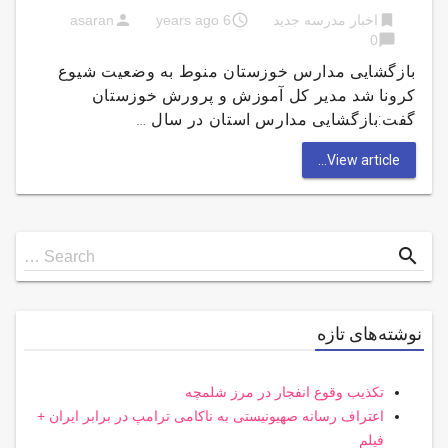
person
access_time
bookmark
اخبار مدرسه جدید
6 years ago
asaran
chat_bubble
0
بازگشایی مدارس خوزستان منوط به وضعیت شیوع
کرونا شد مدیر کل آموزش و پرورش خوزستان
گفت:بازگشایی مدارس استان در سال …
View article...
Search
search
Search …
for
نوشته‌های تازه
تکذیب وقوع انفجار در مرز شلمچه
اعتراف رسانه صهیونیستی به ناکامی ترامپ در برابر ایران +
فیلم