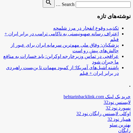
Search
search
Search …
for
نوشته‌های تازه
تکذیب وقوع انفجار در مرز شلمچه
اعتراف رسانه صهیونیستی به ناکامی ترامپ در برابر ایران +
فیلم
پزشکیان: وفاق ملی مهم‌ترین سرمایه ایران برای عبور از
چالش‌های پیش رو است
عراقچی در تماس وزیرخارجه اوکراین: باید خسارات به منافع
ما جبران شود
پاشنه آشیل‌های آمریکا؛ از کمبود مهمات تا بن‌بست راهبردی
در برابر ایران + فیلم
.
خرید بک لینک behtarinbacklink.com
لایسنس نود32
پسورد نود 32
اوکلی لایسنس رایگان نود 32
همیار نود 32
بهترین سئو
رایگان