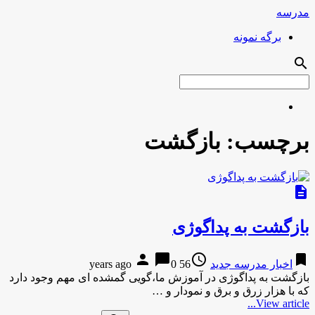
مدرسه
برگه نمونه
search
برچسب:
بازگشت
description
بازگشت به پداگوژی
person
chat_bubble
access_time
bookmark
اخبار مدرسه جدید
56 years ago
0
بازگشت به پداگوژی در آموزش ما،گویی گمشده ای مهم وجود دارد
که با هزار زرق و برق و نمودار و …
View article...