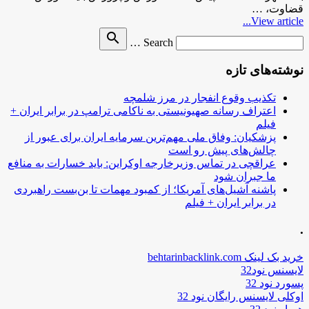
قضاوت، …
View article...
Search
search
Search …
for
نوشته‌های تازه
تکذیب وقوع انفجار در مرز شلمچه
اعتراف رسانه صهیونیستی به ناکامی ترامپ در برابر ایران +
فیلم
پزشکیان: وفاق ملی مهم‌ترین سرمایه ایران برای عبور از
چالش‌های پیش رو است
عراقچی در تماس وزیرخارجه اوکراین: باید خسارات به منافع
ما جبران شود
پاشنه آشیل‌های آمریکا؛ از کمبود مهمات تا بن‌بست راهبردی
در برابر ایران + فیلم
.
خرید بک لینک behtarinbacklink.com
لایسنس نود32
پسورد نود 32
اوکلی لایسنس رایگان نود 32