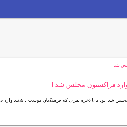
وارد فراکسیون مجلس شد !
جلس شد !نوداد بالاخره نفری که فرهنگیان دوست داشتند وارد ف