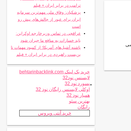
ترامپ در برابر ایران + فیلم
پزشکیان: وفاق ملی مهم‌ترین سرمایه
ایران برای عبور از چالش‌های پیش رو
است
عراقچی در تماس وزیرخارجه اوکراین:
باید خسارات به منافع ما جبران شود
سی
پاشنه آشیل‌های آمریکا؛ از کمبود مهمات تا
بن‌بست راهبردی در برابر ایران + فیلم
خرید بک لینک behtarinbacklink.com
لایسنس نود32
.
پسورد نود 32
اوکلی لایسنس رایگان نود 32
همیار نود 32
بهترین سئو
رایگان
خرید آنتی ویروس