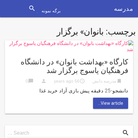
search
مدرسه
برگه نمونه
برچسب:
بانوان» برگزار
کارگاه «بهداشت بانوان» در دانشگاه
فرهنگیان یاسوج برگزار شد
chat_bubble
person
access_time
bookmark
مدرسه دانش
56 years ago
0
دانشجو-25 دقیقه پیش بازی آزاد خرید غذا
View article...
Search
search
Search …
for