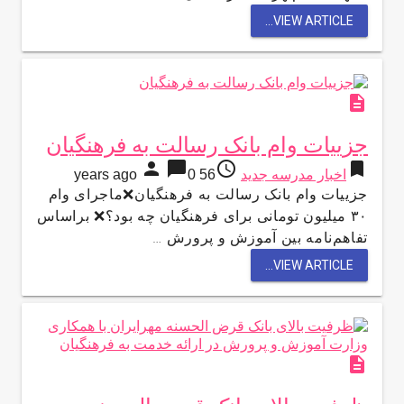
VIEW ARTICLE...
description
جزییات وام بانک رسالت به فرهنگیان
person
chat_bubble
access_time
bookmark
اخبار مدرسه جدید
56 years ago
0
جزییات وام بانک رسالت به فرهنگیان❌ماجرای وام
۳۰ میلیون تومانی برای فرهنگیان چه بود؟❌ براساس
تفاهم‌نامه بین آموزش و پرورش …
VIEW ARTICLE...
description