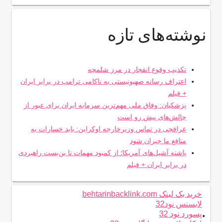
نوشته‌های تازه
تکذیب وقوع انفجار در مرز شلمچه
اعتراف رسانه صهیونیستی به ناکامی ترامپ در برابر ایران
+ فیلم
پزشکیان: وفاق ملی مهم‌ترین سرمایه ایران برای عبور از
چالش‌های پیش رو است
عراقچی در تماس وزیرخارجه اوکراین: باید خسارات به
منافع ما جبران شود
پاشنه آشیل‌های آمریکا؛ از کمبود مهمات تا بن‌بست راهبردی
در برابر ایران + فیلم
خرید بک لینک behtarinbacklink.com
لایسنس نود32
.
پسورد نود 32