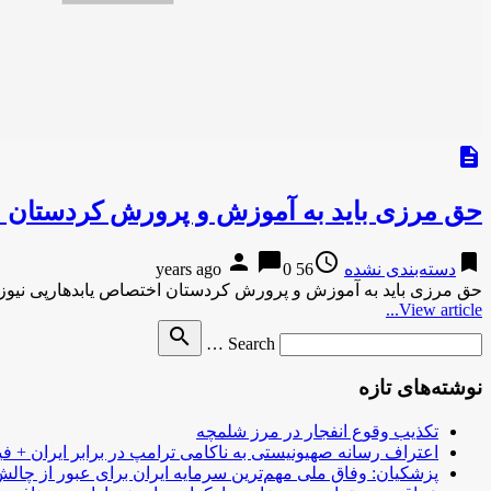
description
حق مرزی باید به آموزش و پرورش کردستان ا
person
chat_bubble
access_time
bookmark
دسته‌بندی نشده
56 years ago
0
حق مرزی باید به آموزش و پرورش کردستان اختصاص یابدهارپی نیو
View article...
Search
search
Search …
for
نوشته‌های تازه
تکذیب وقوع انفجار در مرز شلمچه
اعتراف رسانه صهیونیستی به ناکامی ترامپ در برابر ایران + فی
پزشکیان: وفاق ملی مهم‌ترین سرمایه ایران برای عبور از چا