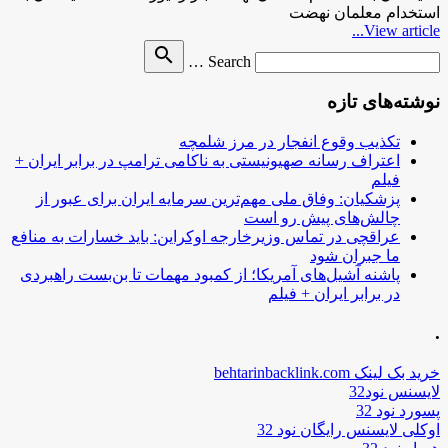
استخدام معلمان نهضت
View article...
Search
search
Search …
for
نوشته‌های تازه
تکذیب وقوع انفجار در مرز شلمچه
اعتراف رسانه صهیونیستی به ناکامی ترامپ در برابر ایران +
فیلم
پزشکیان: وفاق ملی مهم‌ترین سرمایه ایران برای عبور از
چالش‌های پیش رو است
عراقچی در تماس وزیرخارجه اوکراین: باید خسارات به منافع
ما جبران شود
پاشنه آشیل‌های آمریکا؛ از کمبود مهمات تا بن‌بست راهبردی
در برابر ایران + فیلم
.
خرید بک لینک behtarinbacklink.com
لایسنس نود32
پسورد نود 32
اوکلی لایسنس رایگان نود 32