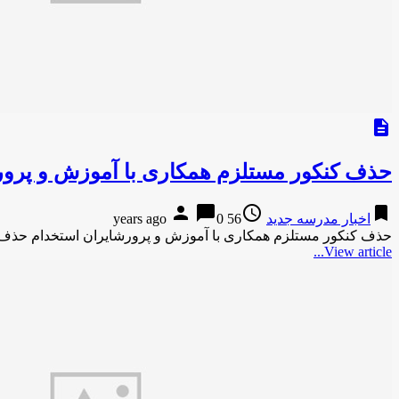
description
حذف کنکور مستلزم همکاری با آموزش و پر
person
chat_bubble
access_time
bookmark
اخبار مدرسه جدید
56 years ago
0
حذف کنکور مستلزم همکاری با آموزش و پرورشایران استخدام حذف
View article...