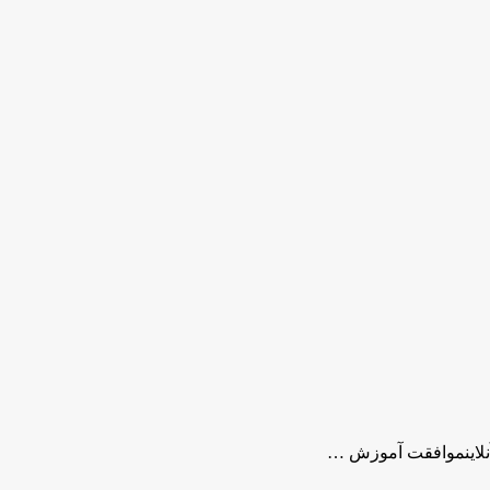
نلاینموافقت آموزش …