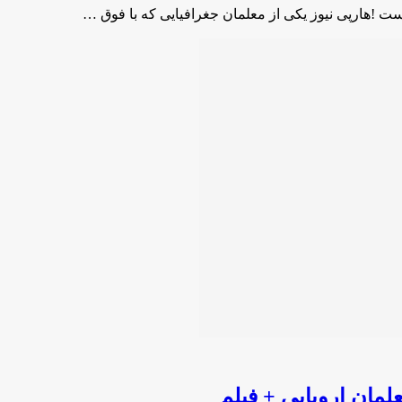
ت !هارپی نیوز یکی از معلمان جغرافیایی که با فوق …
مان اروپایی + فیلم