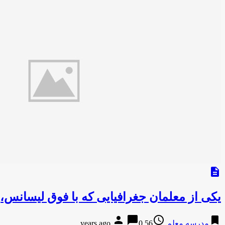
description
یکی از معلمان جغرافیایی که با فوق لیسانس
person
chat_bubble
access_time
bookmark
مدرسه معلم
56 years ago
0