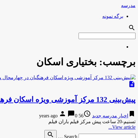
مدرسه
برگه نمونه
search
برچسب:
بختیاری اسکان
description
پیش‌بینی 132 مرکز آموزشی ویژه اسکان فرهنگیان در چهارمحال و بختیاری
person
chat_bubble
access_time
bookmark
اخبار مدرسه جدید
56 years ago
0
تسنیم-20 ساعت پیش مرکز فیلم باران فیلم
View article...
Search
search
Search …
for