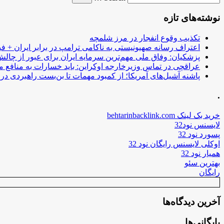
نوشته‌های تازه
تکذیب وقوع انفجار در مرز شلمچه
اعتراف رسانه صهیونیستی به ناکامی ترامپ در برابر ایران + فی
پزشکیان: وفاق ملی مهم‌ترین سرمایه ایران برای عبور از چا
عراقچی در تماس وزیرخارجه اوکراین: باید خسارات به منافع م
پاشنه آشیل‌های آمریکا؛ از کمبود مهمات تا بن‌بست راهبردی در ب
.
خرید بک لینک behtarinbacklink.com
لایسنس نود32
پسورد نود 32
اوکلی لایسنس رایگان نود 32
همیار نود 32
بهترین سئو
رایگان
آخرین دیدگاه‌ها
بایگانی‌ها