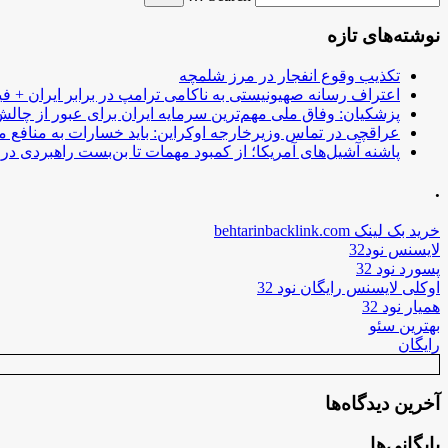
نوشته‌های تازه
تکذیب وقوع انفجار در مرز شلمچه
اعتراف رسانه صهیونیستی به ناکامی ترامپ در برابر ایران + فی
پزشکیان: وفاق ملی مهم‌ترین سرمایه ایران برای عبور از چا
عراقچی در تماس وزیرخارجه اوکراین: باید خسارات به منافع م
پاشنه آشیل‌های آمریکا؛ از کمبود مهمات تا بن‌بست راهبردی در ب
.
خرید بک لینک behtarinbacklink.com
لایسنس نود32
پسورد نود 32
اوکلی لایسنس رایگان نود 32
همیار نود 32
بهترین سئو
رایگان
آخرین دیدگاه‌ها
بایگانی‌ها