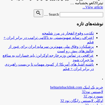
تیتر20لغو بخشنامه …
View article...
Search
search
Search …
for
نوشته‌های تازه
تکذیب وقوع انفجار در مرز شلمچه
اعتراف رسانه صهیونیستی به ناکامی ترامپ در برابر ایران +
فیلم
پزشکیان: وفاق ملی مهم‌ترین سرمایه ایران برای عبور از
چالش‌های پیش رو است
عراقچی در تماس وزیرخارجه اوکراین: باید خسارات به منافع
ما جبران شود
پاشنه آشیل‌های آمریکا؛ از کمبود مهمات تا بن‌بست راهبردی
در برابر ایران + فیلم
.
خرید بک لینک behtarinbacklink.com
لایسنس نود32
پسورد نود 32
اوکلی لایسنس رایگان نود 32