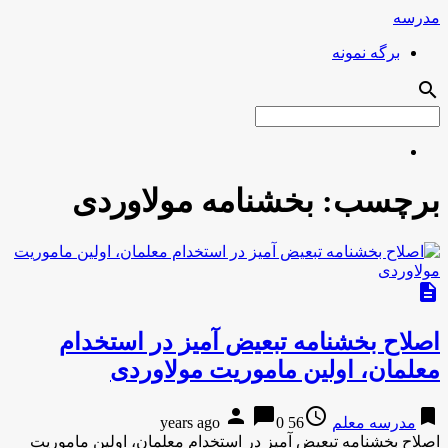
مدرسه
برگه نمونه
search
برچسب:
بخشنامه مولاوردی
description
اصلاح بخشنامه تبعیض آمیز در استخدام
معلمان، اولین ماموریت مولاوردی
person
chat_bubble
access_time
bookmark
مدرسه معلم
56 years ago
0
اصلاح بخشنامه تبعیض آمیز در استخدام معلمان، اولین ماموریت