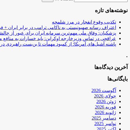
نوشته‌های تازه
تکذیب وقوع انفجار در مرز شلمچه
اعتراف رسانه صهیونیستی به ناکامی ترامپ در برابر ایران + فی
پزشکیان: وفاق ملی مهم‌ترین سرمایه ایران برای عبور از چا
عراقچی در تماس وزیرخارجه اوکراین: باید خسارات به منافع م
پاشنه آشیل‌های آمریکا؛ از کمبود مهمات تا بن‌بست راهبردی در ب
.
آخرین دیدگاه‌ها
بایگانی‌ها
آگوست 2026
جولای 2026
ژوئن 2026
فوریه 2026
ژانویه 2026
دسامبر 2025
نوامبر 2025
اکتبر 2025