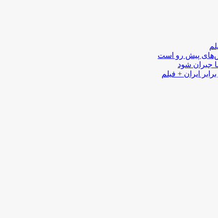
لم
لش‌های پیش رو است
ا جبران شود
رابر ایران + فیلم