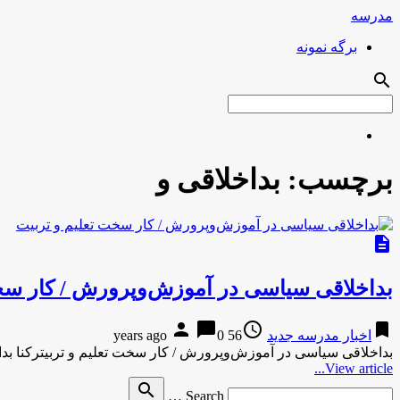
مدرسه
برگه نمونه
search
برچسب:
بداخلاقی و
description
بداخلاقی سیاسی در آموزش‌وپرورش / کار سخ
person
chat_bubble
access_time
bookmark
اخبار مدرسه جدید
56 years ago
0
بداخلاقی سیاسی در آموزش‌وپرورش / کار سخت تعلیم و تربیترکنا ب
View article...
Search
search
Search …
for