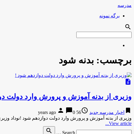
مدرسه
برگه نمونه
search
برچسب:
بدنه شود
description
وزیری از بدنه آموزش و پرورش وارد دولت دو
person
chat_bubble
access_time
bookmark
اخبار مدرسه جدید
56 years ago
0
وزیری از بدنه آموزش و پرورش وارد دولت دوازدهم شود !نوداد وزیر
View article...
Search
search
Search …
for