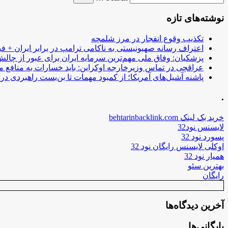
نوشته‌های تازه
تکذیب وقوع انفجار در مرز شلمچه
اعتراف رسانه صهیونیستی به ناکامی ترامپ در برابر ایران + فی
پزشکیان: وفاق ملی مهم‌ترین سرمایه ایران برای عبور از چا
عراقچی در تماس وزیرخارجه اوکراین: باید خسارات به منافع م
پاشنه آشیل‌های آمریکا؛ از کمبود مهمات تا بن‌بست راهبردی در ب
.
خرید بک لینک behtarinbacklink.com
لایسنس نود32
پسورد نود 32
اوکلی لایسنس رایگان نود 32
همیار نود 32
بهترین سئو
رایگان
آخرین دیدگاه‌ها
بایگانی‌ها