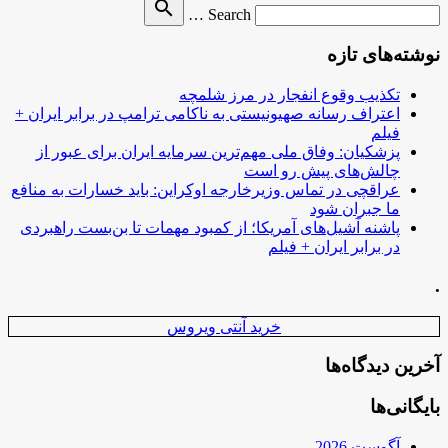
Search
search
Search …
for
نوشته‌های تازه
تکذیب وقوع انفجار در مرز شلمچه
اعتراف رسانه صهیونیستی به ناکامی ترامپ در برابر ایران +
فیلم
پزشکیان: وفاق ملی مهم‌ترین سرمایه ایران برای عبور از
چالش‌های پیش رو است
عراقچی در تماس وزیرخارجه اوکراین: باید خسارات به منافع
ما جبران شود
پاشنه آشیل‌های آمریکا؛ از کمبود مهمات تا بن‌بست راهبردی
در برابر ایران + فیلم
.
خرید آنتی ویروس
آخرین دیدگاه‌ها
بایگانی‌ها
آگوست 2026