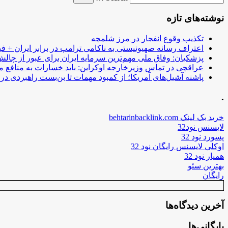
نوشته‌های تازه
تکذیب وقوع انفجار در مرز شلمچه
اعتراف رسانه صهیونیستی به ناکامی ترامپ در برابر ایران + فی
پزشکیان: وفاق ملی مهم‌ترین سرمایه ایران برای عبور از چا
عراقچی در تماس وزیرخارجه اوکراین: باید خسارات به منافع م
پاشنه آشیل‌های آمریکا؛ از کمبود مهمات تا بن‌بست راهبردی در ب
.
خرید بک لینک behtarinbacklink.com
لایسنس نود32
پسورد نود 32
اوکلی لایسنس رایگان نود 32
همیار نود 32
بهترین سئو
رایگان
آخرین دیدگاه‌ها
بایگانی‌ها