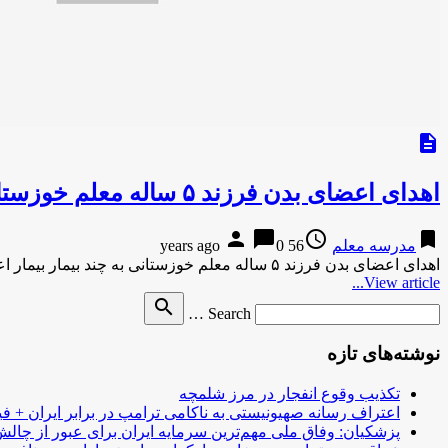
description
اهدای اعضای بدن فرزند ۵ ساله معلم خوزستانی به چند بیمار
person
chat_bubble
access_time
bookmark
مدرسه معلم
56 years ago
0
اهدای اعضای بدن فرزند ۵ ساله معلم خوزستانی به چند بیمار بیمار اعضای بدن فرزند ۵ ساله معلم خوزستانی که …
View article...
Search
search
Search …
for
نوشته‌های تازه
تکذیب وقوع انفجار در مرز شلمچه
اعتراف رسانه صهیونیستی به ناکامی ترامپ در برابر ایران + فی
پزشکیان: وفاق ملی مهم‌ترین سرمایه ایران برای عبور از چا