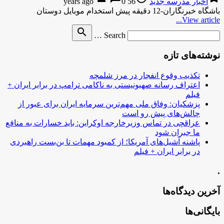
اخبار مدرسه جدید
56 years ago
0
باشگاه خبرنگاران-12 دقیقه پیش استخدام موبایل دوستان
View article...
Search
search
Search …
for
نوشته‌های تازه
تکذیب وقوع انفجار در مرز شلمچه
اعتراف رسانه صهیونیستی به ناکامی ترامپ در برابر ایران +
فیلم
پزشکیان: وفاق ملی مهم‌ترین سرمایه ایران برای عبور از
چالش‌های پیش رو است
عراقچی در تماس وزیرخارجه اوکراین: باید خسارات به منافع
ما جبران شود
پاشنه آشیل‌های آمریکا؛ از کمبود مهمات تا بن‌بست راهبردی
در برابر ایران + فیلم
.
آخرین دیدگاه‌ها
بایگانی‌ها