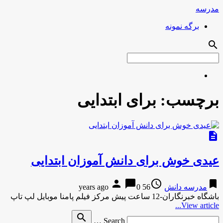
مدرسه
برگه نمونه
search
برچسب:
برای ابتدایی
description
عیدی خوش برای دانش آموزان ابتدایی
person
chat_bubble
access_time
bookmark
مدرسه دانش
56 years ago
0
باشگاه خبرنگاران-12 ساعت پیش مرکز فیلم پامنا موبایل لپ تاپ
View article...
Search
search
Search …
for