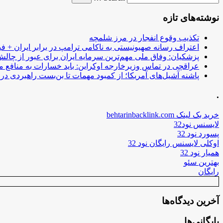
نوشته‌های تازه
تکذیب وقوع انفجار در مرز شلمچه
اعتراف رسانه صهیونیستی به ناکامی ترامپ در برابر ایران + فی
پزشکیان: وفاق ملی مهم‌ترین سرمایه ایران برای عبور از چا
عراقچی در تماس وزیرخارجه اوکراین: باید خسارات به منافع م
پاشنه آشیل‌های آمریکا؛ از کمبود مهمات تا بن‌بست راهبردی در ب
.
خرید بک لینک behtarinbacklink.com
لایسنس نود32
پسورد نود 32
اوکلی لایسنس رایگان نود 32
همیار نود 32
بهترین سئو
رایگان
آخرین دیدگاه‌ها
بایگانی‌ها