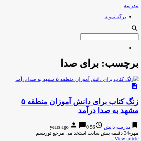
مدرسه
برگه نمونه
search
برچسب:
برای صدا
description
زنگ کتاب برای دانش آموزان منطقه ۵
مشهد به صدا درآمد
person
chat_bubble
access_time
bookmark
مدرسه دانش
56 years ago
0
مهر-34 دقیقه پیش سایت استخدامی مرجع توریسم
View article...