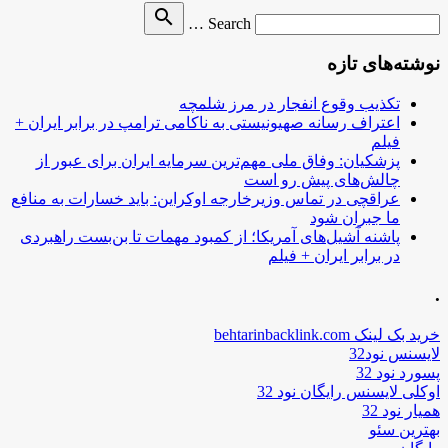
Search
search
Search …
for
نوشته‌های تازه
تکذیب وقوع انفجار در مرز شلمچه
اعتراف رسانه صهیونیستی به ناکامی ترامپ در برابر ایران +
فیلم
پزشکیان: وفاق ملی مهم‌ترین سرمایه ایران برای عبور از
چالش‌های پیش رو است
عراقچی در تماس وزیرخارجه اوکراین: باید خسارات به منافع
ما جبران شود
پاشنه آشیل‌های آمریکا؛ از کمبود مهمات تا بن‌بست راهبردی
در برابر ایران + فیلم
.
خرید بک لینک behtarinbacklink.com
لایسنس نود32
پسورد نود 32
اوکلی لایسنس رایگان نود 32
همیار نود 32
بهترین سئو