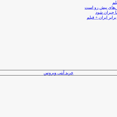
لم
لش‌های پیش رو است
ا جبران شود
رابر ایران + فیلم
خرید آنتی ویروس