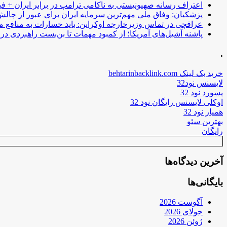
اعتراف رسانه صهیونیستی به ناکامی ترامپ در برابر ایران + فی
پزشکیان: وفاق ملی مهم‌ترین سرمایه ایران برای عبور از چا
عراقچی در تماس وزیرخارجه اوکراین: باید خسارات به منافع م
پاشنه آشیل‌های آمریکا؛ از کمبود مهمات تا بن‌بست راهبردی در ب
.
خرید بک لینک behtarinbacklink.com
لایسنس نود32
پسورد نود 32
اوکلی لایسنس رایگان نود 32
همیار نود 32
بهترین سئو
رایگان
آخرین دیدگاه‌ها
بایگانی‌ها
آگوست 2026
جولای 2026
ژوئن 2026