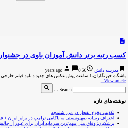
description
کسب رتبه برتر دانش آموزان باوی در جشنوار
person
chat_bubble
access_time
bookmark
مدرسه دانش
56 years ago
0
باشگاه خبرنگاران-1 ساعت پیش عکس های جدید دانلود فیلم خارجی
View article...
Search
search
Search …
for
نوشته‌های تازه
تکذیب وقوع انفجار در مرز شلمچه
اعتراف رسانه صهیونیستی به ناکامی ترامپ در برابر ایران + فی
پزشکیان: وفاق ملی مهم‌ترین سرمایه ایران برای عبور از چا