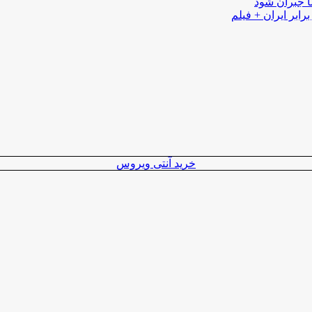
ا جبران شود
رابر ایران + فیلم
خرید آنتی ویروس