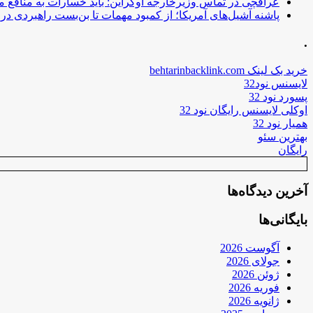
عراقچی در تماس وزیرخارجه اوکراین: باید خسارات به منافع م
پاشنه آشیل‌های آمریکا؛ از کمبود مهمات تا بن‌بست راهبردی در ب
.
خرید بک لینک behtarinbacklink.com
لایسنس نود32
پسورد نود 32
اوکلی لایسنس رایگان نود 32
همیار نود 32
بهترین سئو
رایگان
آخرین دیدگاه‌ها
بایگانی‌ها
آگوست 2026
جولای 2026
ژوئن 2026
فوریه 2026
ژانویه 2026