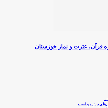
ه قرآن، عترت و نماز خوزستان
لم
لش‌های پیش رو است