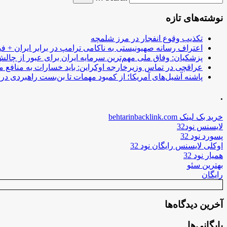
نوشته‌های تازه
تکذیب وقوع انفجار در مرز شلمچه
اعتراف رسانه صهیونیستی به ناکامی ترامپ در برابر ایران + فی
پزشکیان: وفاق ملی مهم‌ترین سرمایه ایران برای عبور از چا
عراقچی در تماس وزیرخارجه اوکراین: باید خسارات به منافع م
پاشنه آشیل‌های آمریکا؛ از کمبود مهمات تا بن‌بست راهبردی در ب
.
خرید بک لینک behtarinbacklink.com
لایسنس نود32
پسورد نود 32
اوکلی لایسنس رایگان نود 32
همیار نود 32
بهترین سئو
رایگان
آخرین دیدگاه‌ها
بایگانی‌ها