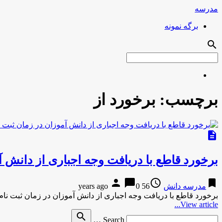
مدرسه
برگه نمونه
search
برچسب:
برخورد از
description
برخورد قاطع با دریافت وجه اجباری از دانش آ
person
chat_bubble
access_time
bookmark
مدرسه دانش
56 years ago
0
برخورد قاطع با دریافت وجه اجباری از دانش آموزان در زمان ثبت نام
View article...
Search
search
Search …
for