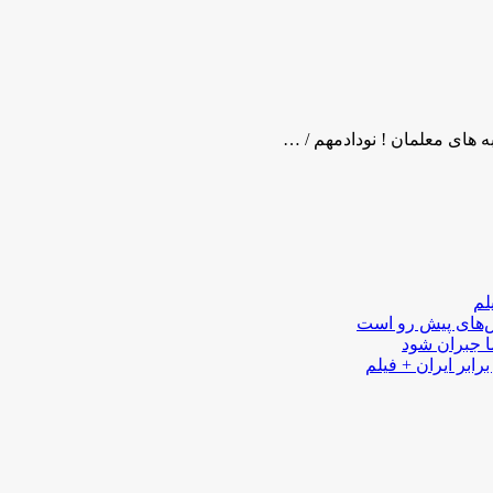
به های معلمان ! نودادمهم / …
لم
لش‌های پیش رو است
ا جبران شود
رابر ایران + فیلم