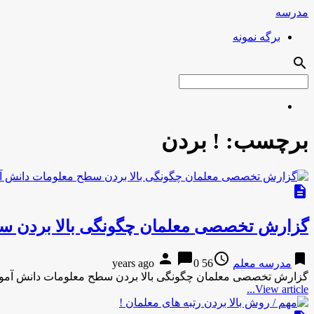
مدرسه
برگه نمونه
search
برچسب:
! بردن
description
گزارش تخصصی معلمان چگونگی بالا بردن س
person
chat_bubble
access_time
bookmark
مدرسه معلم
56 years ago
0
گزارش تخصصی معلمان چگونگی بالا بردن سطح معلومات دانش آموز
View article...