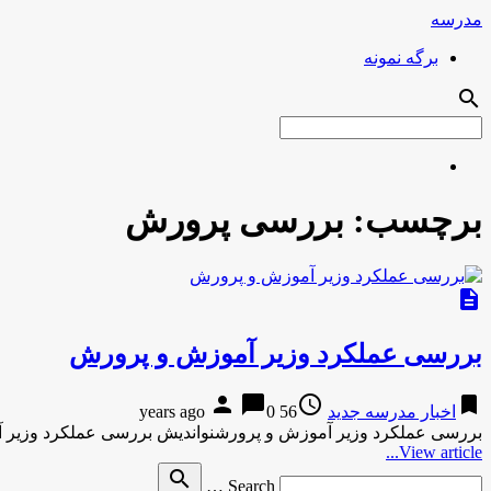
مدرسه
برگه نمونه
search
برچسب:
بررسى پرورش
description
بررسى عملكرد وزیر آموزش و پرورش
person
chat_bubble
access_time
bookmark
اخبار مدرسه جدید
56 years ago
0
بررسى عملكرد وزیر آموزش و پرورشنواندیش بررسى عملكرد وزیر 
View article...
Search
search
Search …
for