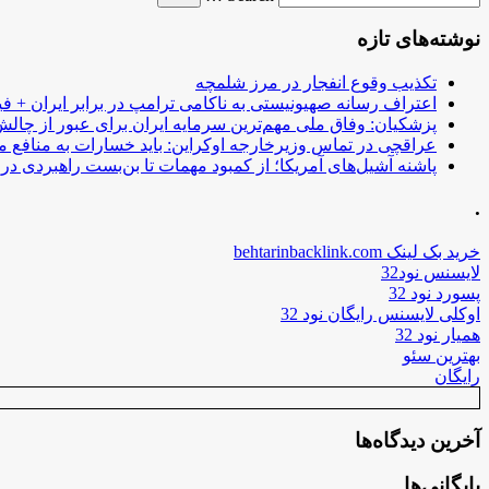
نوشته‌های تازه
تکذیب وقوع انفجار در مرز شلمچه
اعتراف رسانه صهیونیستی به ناکامی ترامپ در برابر ایران + فی
پزشکیان: وفاق ملی مهم‌ترین سرمایه ایران برای عبور از چا
عراقچی در تماس وزیرخارجه اوکراین: باید خسارات به منافع م
پاشنه آشیل‌های آمریکا؛ از کمبود مهمات تا بن‌بست راهبردی در ب
.
خرید بک لینک behtarinbacklink.com
لایسنس نود32
پسورد نود 32
اوکلی لایسنس رایگان نود 32
همیار نود 32
بهترین سئو
رایگان
آخرین دیدگاه‌ها
بایگانی‌ها