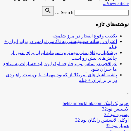
View article...
Search
search
Search …
for
نوشته‌های تازه
تکذیب وقوع انفجار در مرز شلمچه
اعتراف رسانه صهیونیستی به ناکامی ترامپ در برابر ایران +
فیلم
پزشکیان: وفاق ملی مهم‌ترین سرمایه ایران برای عبور از
چالش‌های پیش رو است
عراقچی در تماس وزیرخارجه اوکراین: باید خسارات به منافع
ما جبران شود
پاشنه آشیل‌های آمریکا؛ از کمبود مهمات تا بن‌بست راهبردی
در برابر ایران + فیلم
.
خرید بک لینک behtarinbacklink.com
لایسنس نود32
پسورد نود 32
اوکلی لایسنس رایگان نود 32
همیار نود 32