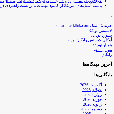
عراقچی در تماس وزیرخارجه اوکراین: باید خسارات به منافع م
پاشنه آشیل‌های آمریکا؛ از کمبود مهمات تا بن‌بست راهبردی در ب
.
خرید بک لینک behtarinbacklink.com
لایسنس نود32
پسورد نود 32
اوکلی لایسنس رایگان نود 32
همیار نود 32
بهترین سئو
رایگان
آخرین دیدگاه‌ها
بایگانی‌ها
آگوست 2026
جولای 2026
ژوئن 2026
فوریه 2026
ژانویه 2026
دسامبر 2025
نوامبر 2025