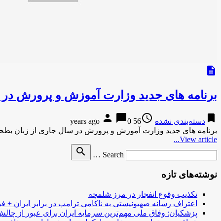
description
برنامه های جدید وزارت آموزش و پرورش در 
person
chat_bubble
access_time
bookmark
دسته‌بندی نشده
56 years ago
0
برنامه های جدید وزارت آموزش و پرورش در سال جاری از زبان بطحا
View article...
Search
search
Search …
for
نوشته‌های تازه
تکذیب وقوع انفجار در مرز شلمچه
اعتراف رسانه صهیونیستی به ناکامی ترامپ در برابر ایران + فی
پزشکیان: وفاق ملی مهم‌ترین سرمایه ایران برای عبور از چا