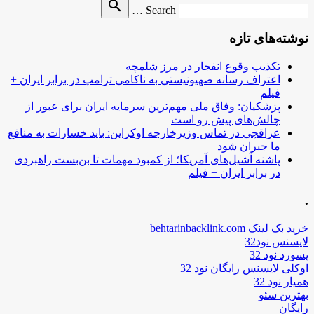
Search
search
Search …
for
نوشته‌های تازه
تکذیب وقوع انفجار در مرز شلمچه
اعتراف رسانه صهیونیستی به ناکامی ترامپ در برابر ایران +
فیلم
پزشکیان: وفاق ملی مهم‌ترین سرمایه ایران برای عبور از
چالش‌های پیش رو است
عراقچی در تماس وزیرخارجه اوکراین: باید خسارات به منافع
ما جبران شود
پاشنه آشیل‌های آمریکا؛ از کمبود مهمات تا بن‌بست راهبردی
در برابر ایران + فیلم
.
خرید بک لینک behtarinbacklink.com
لایسنس نود32
پسورد نود 32
اوکلی لایسنس رایگان نود 32
همیار نود 32
بهترین سئو
رایگان