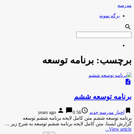
مدرسه
برگه نمونه
search
برچسب:
برنامه توسعه
description
برنامه توسعه ششم
person
chat_bubble
access_time
bookmark
اخبار مدرسه جدید
56 years ago
0
برنامه توسعه ششم متن کامل لایحه برنامه ششم توسعه
گزارش ایسنا، متن کامل لایحه برنامه ششم توسعه به شرح زیر …
View article...