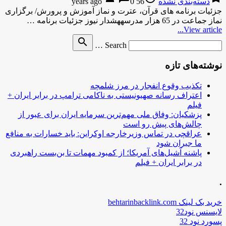
دسته‌بندی نشده
56 years ago
0
جزئیات برنامه ‌های قرآن، عترت و نماز آموزش و پرورش/ برگزاری
نماز جماعت در 65 هزار مدرسههشدار نیوز جزئیات برنامه …
View article...
Search
search
Search …
for
نوشته‌های تازه
تکذیب وقوع انفجار در مرز شلمچه
اعتراف رسانه صهیونیستی به ناکامی ترامپ در برابر ایران +
فیلم
پزشکیان: وفاق ملی مهم‌ترین سرمایه ایران برای عبور از
چالش‌های پیش رو است
عراقچی در تماس وزیرخارجه اوکراین: باید خسارات به منافع
ما جبران شود
پاشنه آشیل‌های آمریکا؛ از کمبود مهمات تا بن‌بست راهبردی
در برابر ایران + فیلم
.
خرید بک لینک behtarinbacklink.com
لایسنس نود32
پسورد نود 32